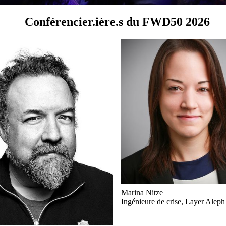
Conférencier.ière.s du FWD50 2026
Marina Nitze
Ingénieure de crise
,
Layer Aleph