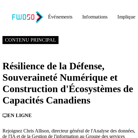
Événements
Informations
Impliquez
26 MAI 2026
6:50 PM – 7:30 PM GMT+0
CONTENU PRINCIPAL
Résilience de la Défense,
Souveraineté Numérique et
Construction d'Écosystèmes de
Capacités Canadiens
EN LIGNE
personal_video
Rejoignez Chris Allison, directeur général de l'Analyse des données,
de l'IA et de la Gestion de l'information au Groupe des services