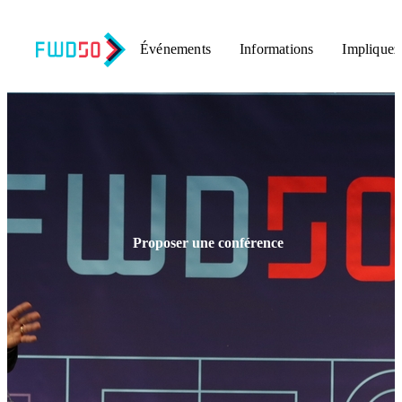
Événements
Informations
Impliquez
Proposer une conférence