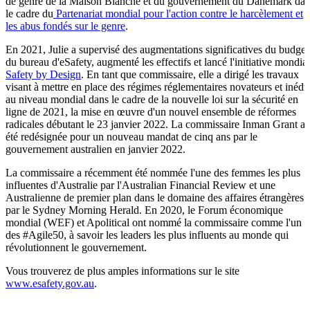
de genre de la Maison Blanche et du gouvernement du Danemark da
le cadre du
Partenariat mondial pour l'action contre le harcèlement et
les abus fondés sur le genre
.
En 2021, Julie a supervisé des augmentations significatives du budget
du bureau d'eSafety, augmenté les effectifs et lancé l'initiative mondia
Safety by Design
. En tant que commissaire, elle a dirigé les travaux
visant à mettre en place des régimes réglementaires novateurs et inédit
au niveau mondial dans le cadre de la nouvelle loi sur la sécurité en
ligne de 2021, la mise en œuvre d'un nouvel ensemble de réformes
radicales débutant le 23 janvier 2022. La commissaire Inman Grant a
été redésignée pour un nouveau mandat de cinq ans par le
gouvernement australien en janvier 2022.
La commissaire a récemment été nommée l'une des femmes les plus
influentes d'Australie par l'Australian Financial Review et une
Australienne de premier plan dans le domaine des affaires étrangères
par le Sydney Morning Herald. En 2020, le Forum économique
mondial (WEF) et Apolitical ont nommé la commissaire comme l'un
des #Agile50, à savoir les leaders les plus influents au monde qui
révolutionnent le gouvernement.
Vous trouverez de plus amples informations sur le site
www.esafety.gov.au
.