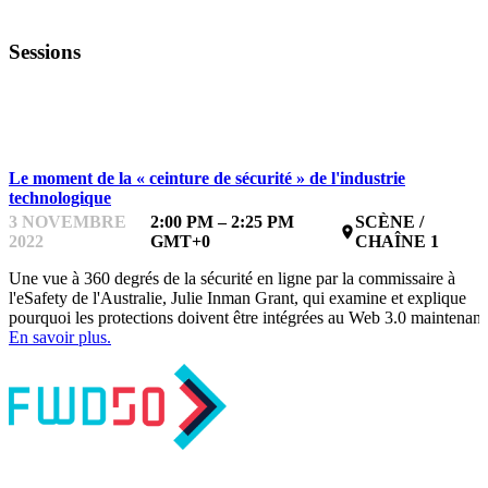
Sessions
INSPIRATION ET DISCUSSION
Le moment de la « ceinture de sécurité » de l'industrie
technologique
3 NOVEMBRE
2:00 PM – 2:25 PM
SCÈNE /
place
2022
GMT+0
CHAÎNE 1
Une vue à 360 degrés de la sécurité en ligne par la commissaire à
l'eSafety de l'Australie, Julie Inman Grant, qui examine et explique
pourquoi les protections doivent être intégrées au Web 3.0 maintenant
En savoir plus.