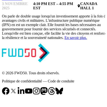
3 NOVEMBRE
4:10 PM EST – 4:55 PM
CANADA
place
2025
EST
HALL 1
On parle de double usage lorsqu'un investissement apporte à la fois d
avantages civils et militaires. L'infrastructure publique numérique
(IPN) en est un exemple clair. Elle fournit les bases nécessaires au
gouvernement pour fournir des services sécurisés et connectés.
Lorsqu'elle est bien conçue, elle facilite la vie des citoyens et renforce
la résilience et la souveraineté nationales.
En savoir plus.
© 2026 FWD50. Tous droits réservés.
Politique de confidentialité
—
Code de conduite