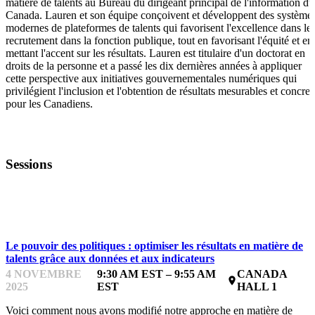
matière de talents au Bureau du dirigeant principal de l'information du
Canada. Lauren et son équipe conçoivent et développent des système
modernes de plateformes de talents qui favorisent l'excellence dans le
recrutement dans la fonction publique, tout en favorisant l'équité et en
mettant l'accent sur les résultats. Lauren est titulaire d'un doctorat en
droits de la personne et a passé les dix dernières années à appliquer
cette perspective aux initiatives gouvernementales numériques qui
privilégient l'inclusion et l'obtention de résultats mesurables et concret
pour les Canadiens.
Sessions
TRANSFORMATION GUIDÉE PAR LA POLITIQUE
Le pouvoir des politiques : optimiser les résultats en matière de
talents grâce aux données et aux indicateurs
4 NOVEMBRE
9:30 AM EST – 9:55 AM
CANADA
place
2025
EST
HALL 1
Voici comment nous avons modifié notre approche en matière de