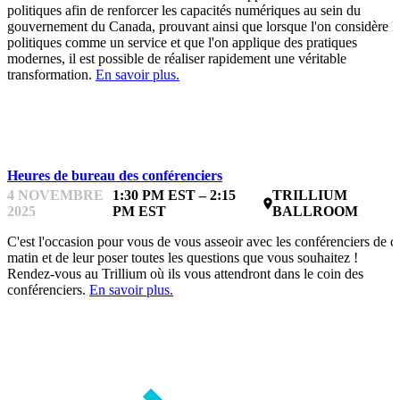
politiques afin de renforcer les capacités numériques au sein du
gouvernement du Canada, prouvant ainsi que lorsque l'on considère l
politiques comme un service et que l'on applique des pratiques
modernes, il est possible de réaliser rapidement une véritable
transformation.
En savoir plus.
INTERACTIONS
Heures de bureau des conférenciers
4 NOVEMBRE
1:30 PM EST – 2:15
TRILLIUM
place
2025
PM EST
BALLROOM
C'est l'occasion pour vous de vous asseoir avec les conférenciers de c
matin et de leur poser toutes les questions que vous souhaitez !
Rendez-vous au Trillium où ils vous attendront dans le coin des
conférenciers.
En savoir plus.