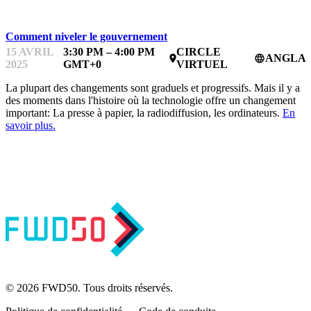
Comment niveler le gouvernement
15 AVRIL
3:30 PM – 4:00 PM
CIRCLE
ANGLAI
place
language
2025
GMT+0
VIRTUEL
La plupart des changements sont graduels et progressifs. Mais il y a
des moments dans l'histoire où la technologie offre un changement
important: La presse à papier, la radiodiffusion, les ordinateurs.
En
savoir plus.
© 2026 FWD50. Tous droits réservés.