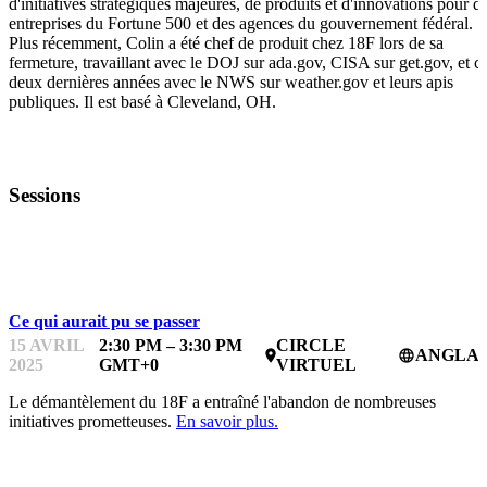
d'initiatives stratégiques majeures, de produits et d'innovations pour d
entreprises du Fortune 500 et des agences du gouvernement fédéral.
Plus récemment, Colin a été chef de produit chez 18F lors de sa
fermeture, travaillant avec le DOJ sur ada.gov, CISA sur get.gov, et c
deux dernières années avec le NWS sur weather.gov et leurs apis
publiques. Il est basé à Cleveland, OH.
Sessions
LIVRAISON DE PRODUITS DU SECTEUR PUBLIC
Ce qui aurait pu se passer
15 AVRIL
2:30 PM – 3:30 PM
CIRCLE
ANGLAI
place
language
2025
GMT+0
VIRTUEL
Le démantèlement du 18F a entraîné l'abandon de nombreuses
initiatives prometteuses.
En savoir plus.
LIVRAISON DE PRODUITS DU SECTEUR PUBLIC