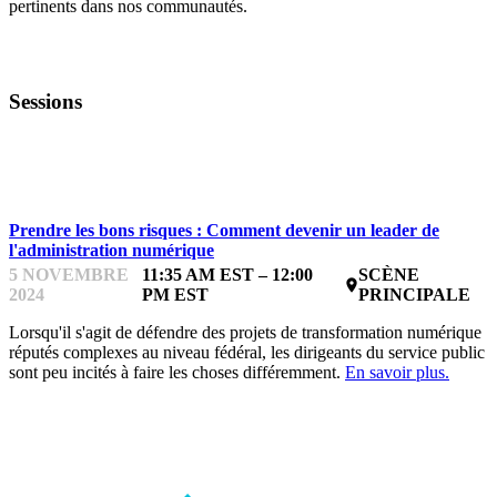
pertinents dans nos communautés.
Sessions
INSPIRATION ET DISCUSSION
Prendre les bons risques : Comment devenir un leader de
l'administration numérique
5 NOVEMBRE
11:35 AM EST – 12:00
SCÈNE
place
2024
PM EST
PRINCIPALE
Lorsqu'il s'agit de défendre des projets de transformation numérique
réputés complexes au niveau fédéral, les dirigeants du service public
sont peu incités à faire les choses différemment.
En savoir plus.