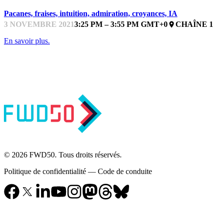
Pacanes, fraises, intuition, admiration, croyances, IA
3 NOVEMBRE 2021
3:25 PM – 3:55 PM GMT+0
CHAÎNE 1
place
En savoir plus.
© 2026 FWD50. Tous droits réservés.
Politique de confidentialité
—
Code de conduite