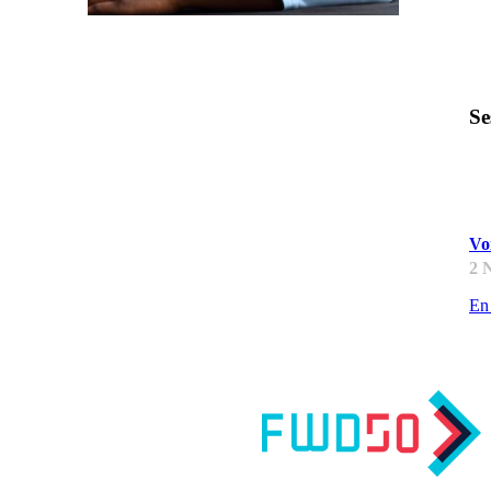
Se
C
Voi
2 
En 