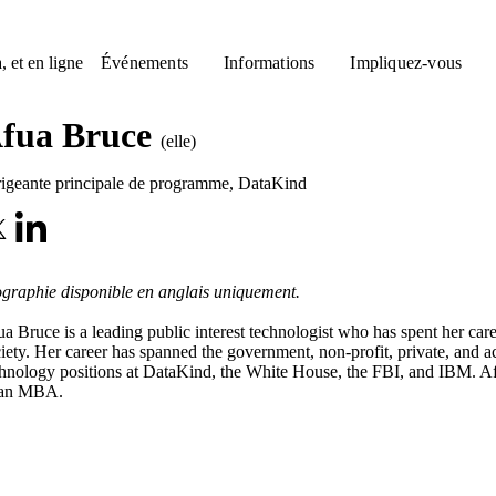
, et en ligne
Événements
Informations
Impliquez-vous
fua Bruce
(elle)
rigeante principale de programme
,
DataKind
graphie disponible en anglais uniquement.
a Bruce is a leading public interest technologist who has spent her care
iety. Her career has spanned the government, non-profit, private, and a
hnology positions at DataKind, the White House, the FBI, and IBM. Afu
 an MBA.