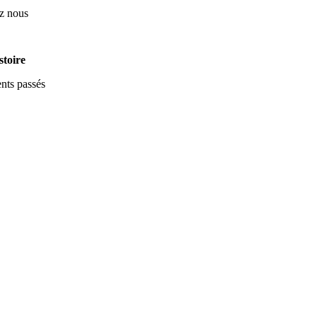
z nous
stoire
ts passés