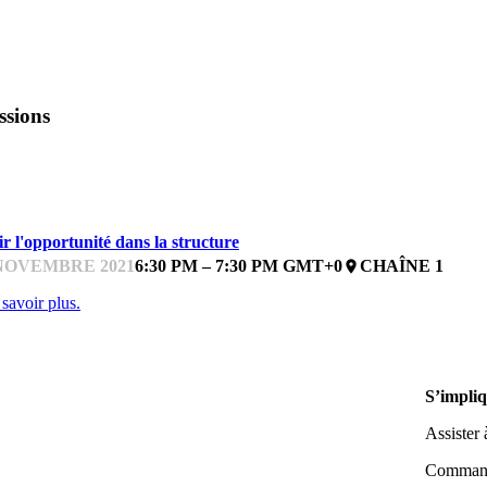
ssions
ONFÉRENCE
r l'opportunité dans la structure
NOVEMBRE 2021
6:30 PM – 7:30 PM GMT+0
CHAÎNE 1
place
savoir plus.
S’impli
Assiste
Commandi