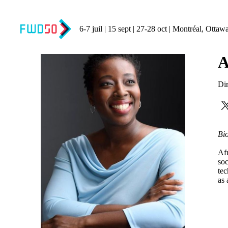
6-7 juil | 15 sept | 27-28 oct | Montréal, Ottawa
A
Di
Bio
Afu
soc
tec
as