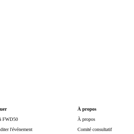
quer
À propos
r à FWD50
À propos
ter l'événement
Comité consultatif