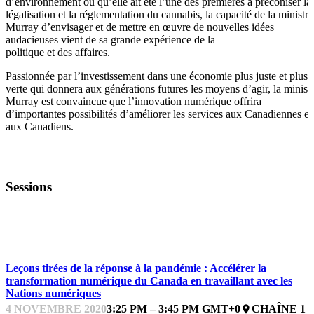
d’environnement ou qu’elle ait été l’une des premières à préconiser la
légalisation et la réglementation du cannabis, la capacité de la ministre
Murray d’envisager et de mettre en œuvre de nouvelles idées
audacieuses vient de sa grande expérience de la
politique et des affaires.
Passionnée par l’investissement dans une économie plus juste et plus
verte qui donnera aux générations futures les moyens d’agir, la minist
Murray est convaincue que l’innovation numérique offrira
d’importantes possibilités d’améliorer les services aux Canadiennes et
aux Canadiens.
Sessions
SÉANCE PLÉNIÈRE
Leçons tirées de la réponse à la pandémie : Accélérer la
transformation numérique du Canada en travaillant avec les
Nations numériques
4 NOVEMBRE 2020
3:25 PM – 3:45 PM GMT+0
CHAÎNE 1
place