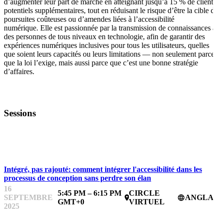
d’augmenter leur part de marché en atteignant jusqu’à 15 % de clients
potentiels supplémentaires, tout en réduisant le risque d’être la cible d
poursuites coûteuses ou d’amendes liées à l’accessibilité
numérique. Elle est passionnée par la transmission de connaissances à
des personnes de tous niveaux en technologie, afin de garantir des
expériences numériques inclusives pour tous les utilisateurs, quelles
que soient leurs capacités ou leurs limitations — non seulement parce
que la loi l’exige, mais aussi parce que c’est une bonne stratégie
d’affaires.
Sessions
CONCEPTION ET COMMUNICATION
Intégré, pas rajouté: comment intégrer l'accessibilité dans les
processus de conception sans perdre son élan
16
5:45 PM – 6:15 PM
CIRCLE
SEPTEMBRE
ANGLAI
place
language
GMT+0
VIRTUEL
2025