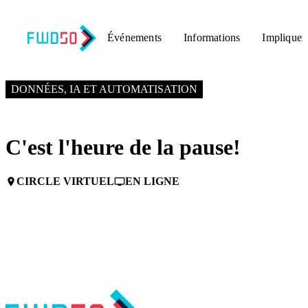
Événements
Informations
Impliquez
3 JUIN 2025
6:45 PM – 7:00 PM GMT+0
DONNÉES, IA ET AUTOMATISATION
C'est l'heure de la pause!
CIRCLE VIRTUEL
EN LIGNE
place
personal_video