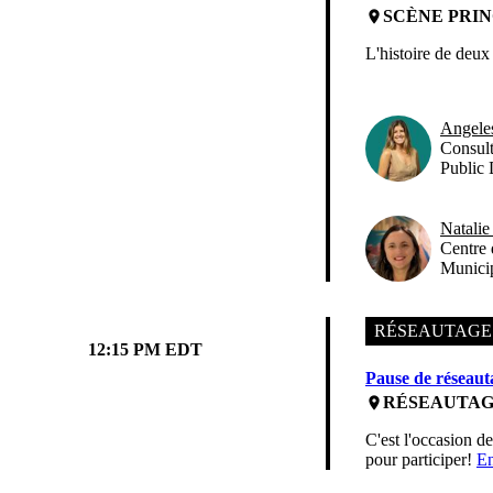
SCÈNE PRIN
place
L'histoire de deux 
Angele
Consult
Public 
Natalie
Centre 
Municip
RÉSEAUTAGE
12:15 PM EDT
Pause de réseaut
RÉSEAUTA
place
C'est l'occasion d
pour participer!
En