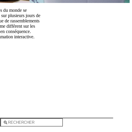
res du monde se
ur plusieurs jours de
 que de rassemblements
e différent sur les
n en conséquence.
mation interactive.
2019
search