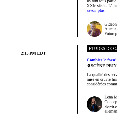
Ils font tous part
XXIe siècle. L'anc
savoir plus.
Gideon 
Auteur
Futurep
ÉTUDES DE C
2:15 PM EDT
Combler le fossé 
SCÈNE PRIN
place
La qualité des ser
mise en œuvre harm
considérées comme
Lena M
Concept
Service
allema