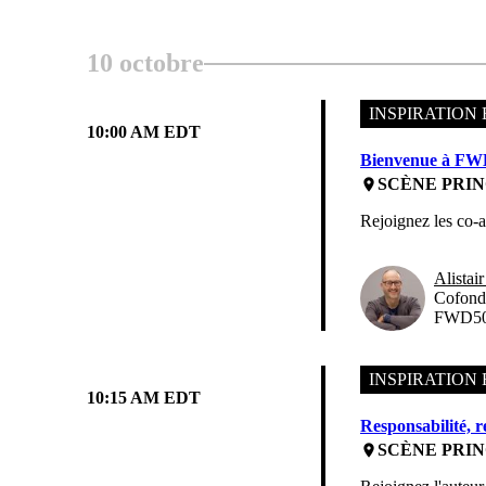
10 octobre
INSPIRATION 
10:00 AM EDT
Bienvenue à FW
SCÈNE PRIN
place
Rejoignez les co-
Alistair
Cofonda
FWD5
INSPIRATION 
10:15 AM EDT
Responsabilité, r
SCÈNE PRIN
place