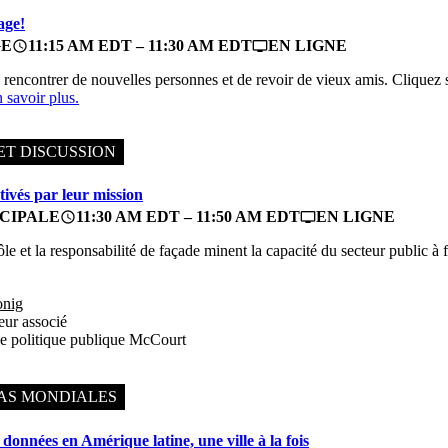
age!
GE
11:15 AM EDT – 11:30 AM EDT
EN LIGNE
access_time
personal_video
e rencontrer de nouvelles personnes et de revoir de vieux amis. Cliquez 
 savoir plus.
ET DISCUSSION
ivés par leur mission
CIPALE
11:30 AM EDT – 11:50 AM EDT
EN LIGNE
access_time
personal_video
e et la responsabilité de façade minent la capacité du secteur public à f
nig
eur associé
e politique publique McCourt
AS MONDIALES
 données en Amérique latine, une ville à la fois