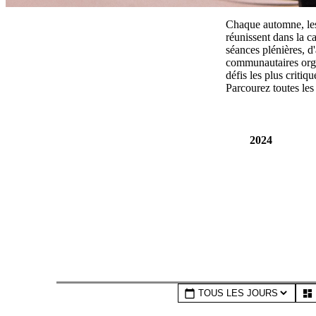
Chaque automne, les
réunissent dans la 
séances plénières, d
communautaires orga
défis les plus crit
Parcourez toutes les
2024
2018
calendar_today
dashboard