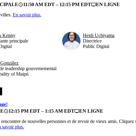
CIPALE
11:50 AM EDT – 12:15 PM EDT
EN LIGNE
access_time
personal_video
villes.
En savoir plus.
s Kenny
Heidi Uchiyama
ante principale
Directrice
Digital
Public Digital
 González
de leadership gouvernemental
ality of Maipú
age!
GE
12:15 PM EDT – 1:15 AM EDT
EN LIGNE
access_time
personal_video
e rencontrer de nouvelles personnes et de revoir de vieux amis. Cliquez 
 savoir plus.