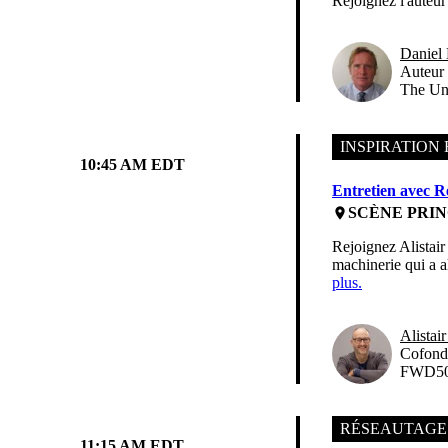
Rejoignez l'auteur
Daniel
Auteur
The Un
INSPIRATION 
10:45 AM EDT
Entretien avec Re
SCÈNE PRIN
place
Rejoignez Alistair
machinerie qui a al
plus.
Alistair
Cofonda
FWD5
RÉSEAUTAGE
11:15 AM EDT