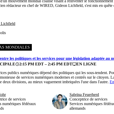
ie d'un mouvement mondial coalisé visant à réinventer le fonctionnemen
ien rédacteur en chef de WIRED, Gideon Lichfield, s'est mis en quête d
Lichfield
olis
AS MONDIALES
entre les politiques et les services pour une législation adaptée au
CIPALE
2:15 PM EDT – 2:45 PM EDT
EN LIGNE
access_time
personal_video
vices publics numériques dépend des politiques qui les sous-tendent. Pou
onieuse de services numériques modernes et centrés sur le citoyen. La l
 deux divisions, au mieux vaguement imbriquées l'une dans l'autre.
En
ohr
Sabrina Feuerherd
rice de services
Conceptrice de services
s numériques fédéraux
Services numériques fédér
nds
allemands