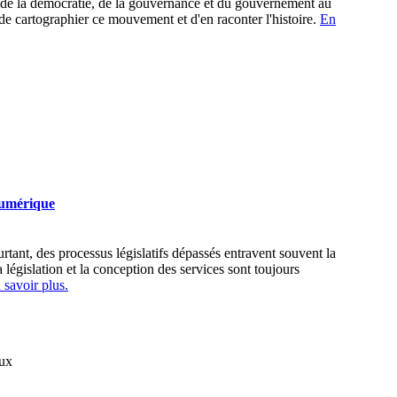
t de la démocratie, de la gouvernance et du gouvernement au
e cartographier ce mouvement et d'en raconter l'histoire.
En
 numérique
rtant, des processus législatifs dépassés entravent souvent la
égislation et la conception des services sont toujours
 savoir plus.
aux