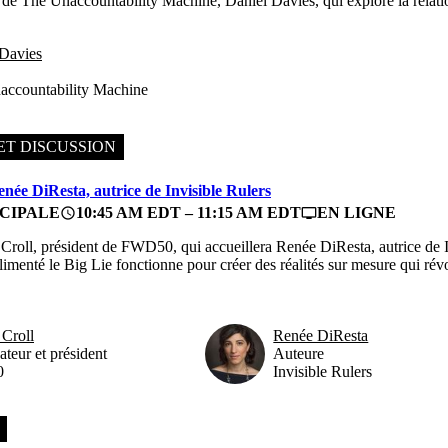
 de The Unaccountability Machine, Daniel Davies, qui explore la relation
 Davies
accountability Machine
ET DISCUSSION
née DiResta, autrice de Invisible Rulers
CIPALE
10:45 AM EDT – 11:15 AM EDT
EN LIGNE
access_time
personal_video
 Croll, président de FWD50, qui accueillera Renée DiResta, autrice de I
imenté le Big Lie fonctionne pour créer des réalités sur mesure qui révol
 Croll
Renée DiResta
teur et président
Auteure
0
Invisible Rulers