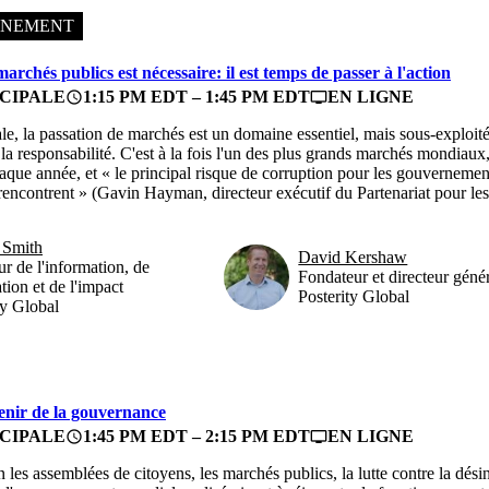
NNEMENT
archés publics est nécessaire: il est temps de passer à l'action
CIPALE
1:15 PM EDT – 1:45 PM EDT
EN LIGNE
access_time
personal_video
le, la passation de marchés est un domaine essentiel, mais sous-exploité
 la responsabilité. C'est à la fois l'un des plus grands marchés mondiaux
ue année, et « le principal risque de corruption pour les gouvernements, 
 rencontrent » (Gavin Hayman, directeur exécutif du Partenariat pour les
 Smith
David Kershaw
ur de l'information, de
Fondateur et directeur géné
tion et de l'impact
Posterity Global
ty Global
venir de la gouvernance
CIPALE
1:45 PM EDT – 2:15 PM EDT
EN LIGNE
access_time
personal_video
s assemblées de citoyens, les marchés publics, la lutte contre la désinfo