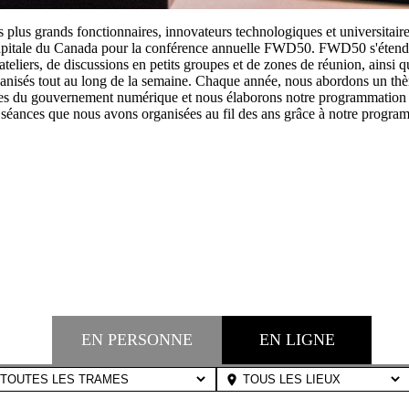
 plus grands fonctionnaires, innovateurs technologiques et universitai
capitale du Canada pour la conférence annuelle FWD50. FWD50 s'étend s
'ateliers, de discussions en petits groupes et de zones de réunion, ainsi
nisés tout au long de la semaine. Chaque année, nous abordons un thèm
iques du gouvernement numérique et nous élaborons notre programmatio
 séances que nous avons organisées au fil des ans grâce à notre program
2023
2022
2021
2020
2017
EN PERSONNE
EN LIGNE
place