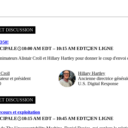
ET DISCUSSION
D50!
CIPALE
10:00 AM EDT – 10:15 AM EDT
EN LIGNE
access_time
personal_video
animateurs Alistair Croll et Hillary Hartley pour donner le coup d'en
 Croll
Hillary Hartley
teur et président
Ancienne directrice général
0
U.S. Digital Response
ET DISCUSSION
ecours et exploitation
CIPALE
10:15 AM EDT – 10:45 AM EDT
EN LIGNE
access_time
personal_video