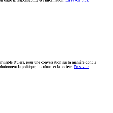
 entre la responsabilité et l'information.
En savoir plus.
nvisible Rulers, pour une conversation sur la manière dont la
utionnent la politique, la culture et la société.
En savoir