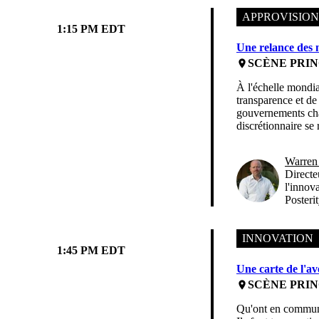
APPROVISIO
1:15 PM EDT
Une relance des m
SCÈNE PRIN
place
À l'échelle mondia
transparence et de
gouvernements chaq
discrétionnaire se
Warren
Directe
l'innova
Posteri
INNOVATION
1:45 PM EDT
Une carte de l'a
SCÈNE PRIN
place
Qu'ont en commun le