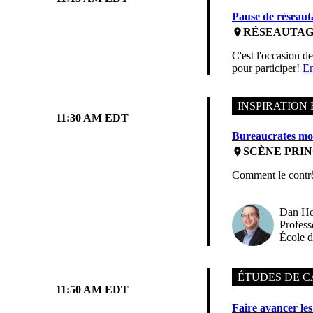
Pause de réseaut
RÉSEAUTA
place
C'est l'occasion d
pour participer!
En
INSPIRATION 
11:30 AM EDT
Bureaucrates mot
SCÈNE PRIN
place
Comment le contrôl
Dan Ho
Profess
École d
ÉTUDES DE C
11:50 AM EDT
Faire avancer les