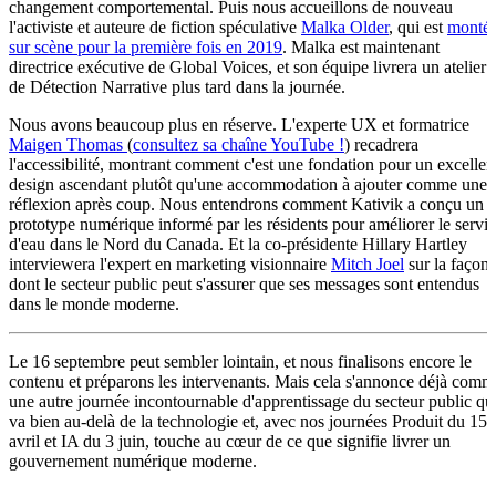
changement comportemental. Puis nous accueillons de nouveau
l'activiste et auteure de fiction spéculative
Malka Older
, qui est
monté
sur scène pour la première fois en 2019
. Malka est maintenant
directrice exécutive de Global Voices, et son équipe livrera un atelier
de Détection Narrative plus tard dans la journée.
Nous avons beaucoup plus en réserve. L'experte UX et formatrice
Maigen Thomas
(
consultez sa chaîne YouTube !
) recadrera
l'accessibilité, montrant comment c'est une fondation pour un excellen
design ascendant plutôt qu'une accommodation à ajouter comme une
réflexion après coup. Nous entendrons comment Kativik a conçu un
prototype numérique informé par les résidents pour améliorer le servi
d'eau dans le Nord du Canada. Et la co-présidente Hillary Hartley
interviewera l'expert en marketing visionnaire
Mitch Joel
sur la façon
dont le secteur public peut s'assurer que ses messages sont entendus
dans le monde moderne.
Le 16 septembre peut sembler lointain, et nous finalisons encore le
contenu et préparons les intervenants. Mais cela s'annonce déjà comm
une autre journée incontournable d'apprentissage du secteur public qu
va bien au-delà de la technologie et, avec nos journées Produit du 15
avril et IA du 3 juin, touche au cœur de ce que signifie livrer un
gouvernement numérique moderne.