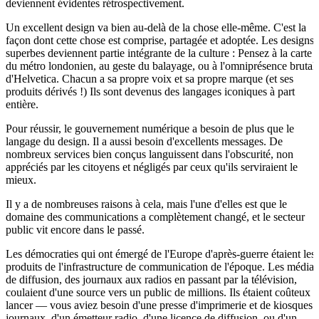
deviennent évidentes rétrospectivement.
Un excellent design va bien au-delà de la chose elle-même. C'est la
façon dont cette chose est comprise, partagée et adoptée. Les designs
superbes deviennent partie intégrante de la culture : Pensez à la carte
du métro londonien, au geste du balayage, ou à l'omniprésence brutal
d'Helvetica. Chacun a sa propre voix et sa propre marque (et ses
produits dérivés !) Ils sont devenus des langages iconiques à part
entière.
Pour réussir, le gouvernement numérique a besoin de plus que le
langage du design. Il a aussi besoin d'excellents messages. De
nombreux services bien conçus languissent dans l'obscurité, non
appréciés par les citoyens et négligés par ceux qu'ils serviraient le
mieux.
Il y a de nombreuses raisons à cela, mais l'une d'elles est que le
domaine des communications a complètement changé, et le secteur
public vit encore dans le passé.
Les démocraties qui ont émergé de l'Europe d'après-guerre étaient les
produits de l'infrastructure de communication de l'époque. Les médias
de diffusion, des journaux aux radios en passant par la télévision,
coulaient d'une source vers un public de millions. Ils étaient coûteux à
lancer — vous aviez besoin d'une presse d'imprimerie et de kiosques 
journaux, d'un émetteur radio, d'une licence de diffusion, ou d'un