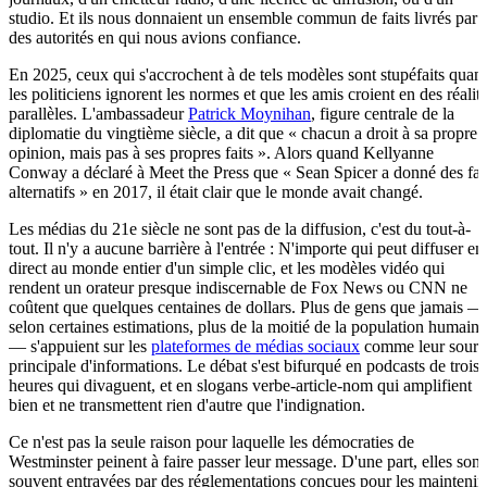
studio. Et ils nous donnaient un ensemble commun de faits livrés par
des autorités en qui nous avions confiance.
En 2025, ceux qui s'accrochent à de tels modèles sont stupéfaits quan
les politiciens ignorent les normes et que les amis croient en des réalit
parallèles. L'ambassadeur
Patrick Moynihan
, figure centrale de la
diplomatie du vingtième siècle, a dit que « chacun a droit à sa propre
opinion, mais pas à ses propres faits ». Alors quand Kellyanne
Conway a déclaré à Meet the Press que « Sean Spicer a donné des fai
alternatifs » en 2017, il était clair que le monde avait changé.
Les médias du 21e siècle ne sont pas de la diffusion, c'est du tout-à-
tout. Il n'y a aucune barrière à l'entrée : N'importe qui peut diffuser en
direct au monde entier d'un simple clic, et les modèles vidéo qui
rendent un orateur presque indiscernable de Fox News ou CNN ne
coûtent que quelques centaines de dollars. Plus de gens que jamais —
selon certaines estimations, plus de la moitié de la population humaine
— s'appuient sur les
plateformes de médias sociaux
comme leur sourc
principale d'informations. Le débat s'est bifurqué en podcasts de trois
heures qui divaguent, et en slogans verbe-article-nom qui amplifient
bien et ne transmettent rien d'autre que l'indignation.
Ce n'est pas la seule raison pour laquelle les démocraties de
Westminster peinent à faire passer leur message. D'une part, elles sont
souvent entravées par des réglementations conçues pour les maintenir